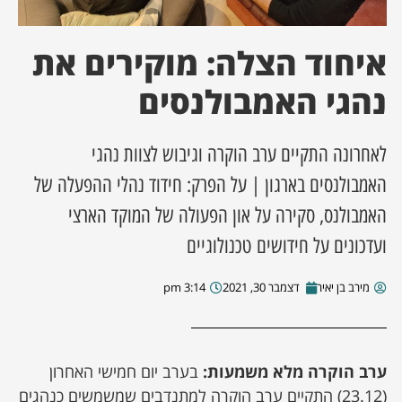
ן מסע מלחמה
איחוד הצלה: מוקירים את
ת השבוע
נהגי האמבולנסים
ונים
לאחרונה התקיים ערב הוקרה וגיבוש לצוות נהגי
האמבולנסים בארגון | על הפרק: חידוד נהלי ההפעלה של
לות מקומית
האמבולנס, סקירה על און הפעולה של המוקד הארצי
דקס עסקים
ועדכונים על חידושים טכנולוגיים
מירב בן יאיר
דצמבר 30, 2021
3:14 pm
ערב הוקרה מלא משמעות:
בערב יום חמישי האחרון
(23.12) התקיים ערב הוקרה למתנדבים שמשמשים כנהגים