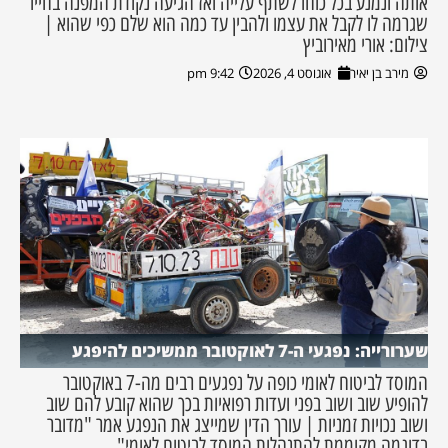
אותה ונמנע בכל כוחו לשתף עלייה ואז הגיעה נקודת המפנה בחייו
שגרמה לו לקבל את עצמו ולהבין עד כמה הוא שלם כפי שהוא |
צילום: אורי מאירוביץ
מירב בן יאיר
אוגוסט 4, 2026
9:42 pm
שערורייה: נפגעי ה-7 לאוקטובר ממשיכים להיפגע
המוסד לביטוח לאומי כופה על נפגעים רבים מה-7 באוקטובר
להופיע שוב ושוב בפני ועדות רפואיות בכך שהוא קובע להם שוב
ושוב נכויות זמניות | עורך הדין שמייצג את הנפגע אמר "מדובר
בדוגמה מקוממת להתנהלות המוסד לביטוח לאומי"