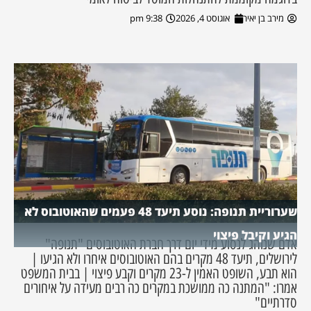
מירב בן יאיר
אוגוסט 4, 2026
9:38 pm
שערוריית תנופה: נוסע תיעד 48 פעמים שהאוטובוס לא
הגיע וקיבל פיצוי
אדם שנוהג לנסוע מידי יום דרך חברת האוטובוסים "תנופה"
לירושלים, תיעד 48 מקרים בהם האוטובוסים איחרו ולא הגיעו |
הוא תבע, השופט האמין ל-23 מקרים וקבע פיצוי | בבית המשפט
אמרו: "המתנה כה ממושכת במקרים כה רבים מעידה על איחורים
סדרתיים"