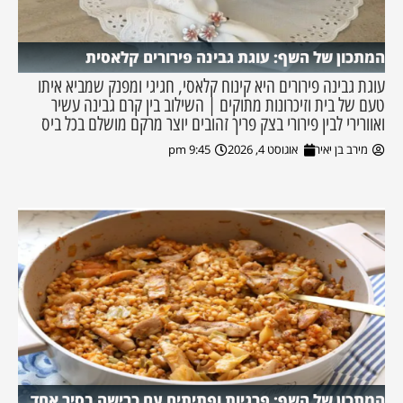
המתכון של השף: עוגת גבינה פירורים קלאסית
עוגת גבינה פירורים היא קינוח קלאסי, חגיגי ומפנק שמביא איתו
טעם של בית וזיכרונות מתוקים | השילוב בין קרם גבינה עשיר
ואוורירי לבין פירורי בצק פריך זהובים יוצר מרקם מושלם בכל ביס
מירב בן יאיר
אוגוסט 4, 2026
9:45 pm
המתכון של השף: פרגיות ופתיתים עם כרישה בסיר אחד