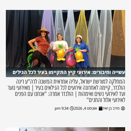
עשייה וחיבורים: אירועי קיץ התקיימו בעיר לכל הגילים
המחלקה למורשת ישראל, עליה אחראית המשנה לרה"ע רינה
הולנדר, קיימה לאחרונה אירועים לכל הגילאים בעיר | מאירועי נוער
ועד לאירועי נשים ואימהות | הולנדר אמרה: "אנחנו עם הפנים
לאירועי אלול והחגים"
מירב בן יאיר
אוגוסט 4, 2026
9:34 pm