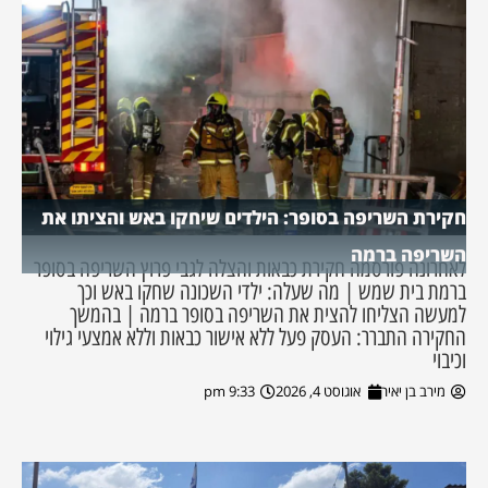
חקירת השריפה בסופר: הילדים שיחקו באש והציתו את
השריפה ברמה
לאחרונה פורסמה חקירת כבאות והצלה לגבי פרוץ השריפה בסופר
ברמת בית שמש | מה שעלה: ילדי השכונה שחקו באש וכך
למעשה הצליחו להצית את השריפה בסופר ברמה | בהמשך
החקירה התברר: העסק פעל ללא אישור כבאות וללא אמצעי גילוי
וכיבוי
מירב בן יאיר
אוגוסט 4, 2026
9:33 pm