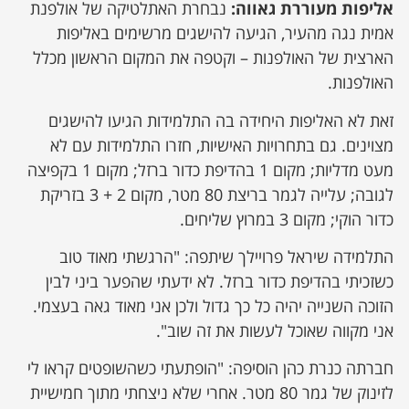
אליפות מעוררת גאווה:
נבחרת האתלטיקה של אולפנת
אמית נגה מהעיר, הגיעה להישגים מרשימים באליפות
הארצית של האולפנות – וקטפה את המקום הראשון מכלל
האולפנות.
זאת לא האליפות היחידה בה התלמידות הגיעו להישגים
מצוינים. גם בתחרויות האישיות, חזרו התלמידות עם לא
מעט מדליות; מקום 1 בהדיפת כדור ברזל; מקום 1 בקפיצה
לגובה; עלייה לגמר בריצת 80 מטר, מקום 2 + 3 בזריקת
כדור הוקי; מקום 3 במרוץ שליחים.
התלמידה שיראל פרויילך שיתפה: "הרגשתי מאוד טוב
כשזכיתי בהדיפת כדור ברזל. לא ידעתי שהפער ביני לבין
הזוכה השנייה יהיה כל כך גדול ולכן אני מאוד גאה בעצמי.
אני מקווה שאוכל לעשות את זה שוב".
חברתה כנרת כהן הוסיפה: "הופתעתי כשהשופטים קראו לי
לזינוק של גמר 80 מטר. אחרי שלא ניצחתי מתוך חמישיית