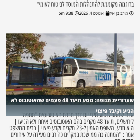
בדוגמה מקוממת להתנהלות המוסד לביטוח לאומי"
מירב בן יאיר
אוגוסט 4, 2026
9:38 pm
שערוריית תנופה: נוסע תיעד 48 פעמים שהאוטובוס לא
הגיע וקיבל פיצוי
אדם שנוהג לנסוע מידי יום דרך חברת האוטובוסים "תנופה"
לירושלים, תיעד 48 מקרים בהם האוטובוסים איחרו ולא הגיעו |
הוא תבע, השופט האמין ל-23 מקרים וקבע פיצוי | בבית המשפט
אמרו: "המתנה כה ממושכת במקרים כה רבים מעידה על איחורים