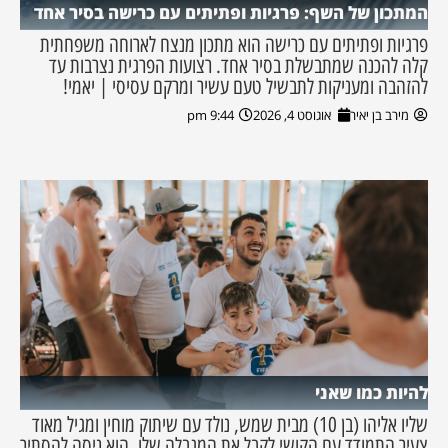
המתכון של השף: פרגיות ופתיתים עם כרישה בסיר אחד
פרגיות ופתיתים עם כרישה הוא מתכון מנצח לארוחה משפחתית
קלה להכנה שמתבשלת בסיר אחד. רצועות הפרגית נצרבות עד
להזהבה ומעניקות לתבשיל טעם עשיר ומרקם עסיסי | יאמי!
מירב בן יאיר
אוגוסט 4, 2026
9:44 pm
להיות כמו שאני
שליו אליהו (בן 10) מבית שמש, נולד עם שיתוק מוחין ומגיל מאוד
צעיר התמודד עם הקושי לקבל את המגבלה שלו. הוא ניסה להסתיר