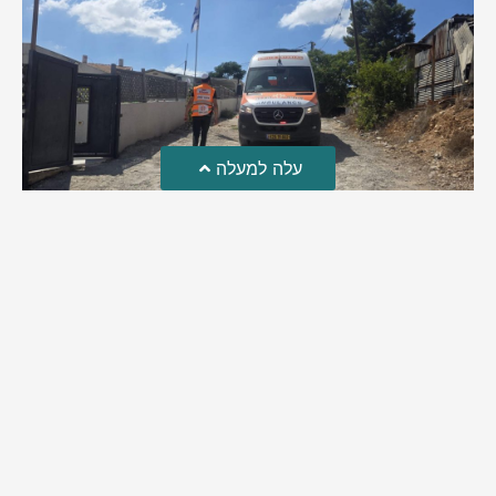
עלה למעלה
טרגדיה: נקבע מותו של הפעוט שטבע בבריכה
פעוט שטבע בבריכה במושב שדות מיכה, פונה לבית החולים הדסה
עין כרם כשהוא ללא דופק או נשימה | אחרי ניסיונות של החייאה
ממושכים, הרופאים נאלצו לקבוע את מותו | יהי זכרו ברוך
מירב בן יאיר
אוגוסט 4, 2026
9:33 pm