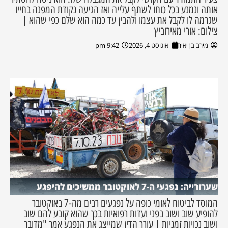
אותה ונמנע בכל כוחו לשתף עלייה ואז הגיעה נקודת המפנה בחייו
שגרמה לו לקבל את עצמו ולהבין עד כמה הוא שלם כפי שהוא |
צילום: אורי מאירוביץ
מירב בן יאיר
אוגוסט 4, 2026
9:42 pm
שערורייה: נפגעי ה-7 לאוקטובר ממשיכים להיפגע
המוסד לביטוח לאומי כופה על נפגעים רבים מה-7 באוקטובר
להופיע שוב ושוב בפני ועדות רפואיות בכך שהוא קובע להם שוב
ושוב נכויות זמניות | עורך הדין שמייצג את הנפגע אמר "מדובר