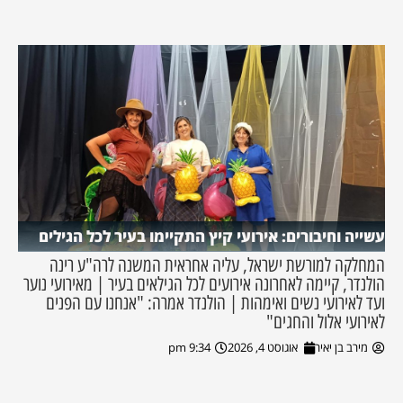
עשייה וחיבורים: אירועי קיץ התקיימו בעיר לכל הגילים
המחלקה למורשת ישראל, עליה אחראית המשנה לרה"ע רינה
הולנדר, קיימה לאחרונה אירועים לכל הגילאים בעיר | מאירועי נוער
ועד לאירועי נשים ואימהות | הולנדר אמרה: "אנחנו עם הפנים
לאירועי אלול והחגים"
מירב בן יאיר
אוגוסט 4, 2026
9:34 pm