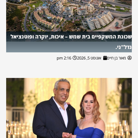
שכונת המשקפיים בית שמש – איכות, יוקרה ופוטנציאל
נדל"ני.
מאור בן חיים
אוגוסט 5, 2026
2:16 pm