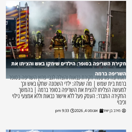
חקירת השריפה בסופר: הילדים שיחקו באש והציתו את
השריפה ברמה
לאחרונה פורסמה חקירת כבאות והצלה לגבי פרוץ השריפה בסופר
ברמת בית שמש | מה שעלה: ילדי השכונה שחקו באש וכך
למעשה הצליחו להצית את השריפה בסופר ברמה | בהמשך
החקירה התברר: העסק פעל ללא אישור כבאות וללא אמצעי גילוי
וכיבוי
מירב בן יאיר
אוגוסט 4, 2026
9:33 pm