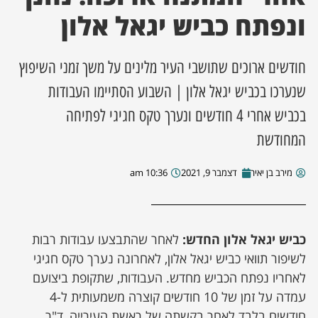
ונפתח כביש יגאל אלון
ן מסע מלחמה
חודשים ארוכים שתושבי העיר מלינים על משך זמני השיפוץ
ת השבוע
שנערכו בכביש יגאל אלון | השבוע הסתיימו העבודות
ונים
בכביש אחרי 4 חודשים ונערך טקס חגיגי לפתיחה
המחודשת
לות מקומית
מירב בן יאיר
דצמבר 9, 2021
10:36 am
דקס עסקים
כביש יגאל אלון החדש:
לאחר שהתבצעו עבודות רבות
לשיפור תוואי כביש יגאל אלון, לאחרונה נערך טקס חגיגי
לאחריו נפתח הכביש מחדש. העבודות, שתקופת ביצועם
עמדה על זמן של 10 חודשים קוצרה משמעותית ל-4
חודשים בלבד לאחר בקשתה של ראשת העירייה, ד"ר