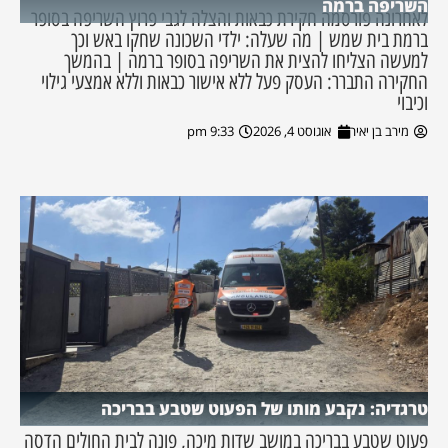
השריפה ברמה
לאחרונה פורסמה חקירת כבאות והצלה לגבי פרוץ השריפה בסופר
ברמת בית שמש | מה שעלה: ילדי השכונה שחקו באש וכך
למעשה הצליחו להצית את השריפה בסופר ברמה | בהמשך
החקירה התברר: העסק פעל ללא אישור כבאות וללא אמצעי גילוי
וכיבוי
מירב בן יאיר
אוגוסט 4, 2026
9:33 pm
טרגדיה: נקבע מותו של הפעוט שטבע בבריכה
פעוט שטבע בבריכה במושב שדות מיכה, פונה לבית החולים הדסה