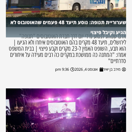
שערוריית תנופה: נוסע תיעד 48 פעמים שהאוטובוס לא
הגיע וקיבל פיצוי
אדם שנוהג לנסוע מידי יום דרך חברת האוטובוסים "תנופה"
לירושלים, תיעד 48 מקרים בהם האוטובוסים איחרו ולא הגיעו |
הוא תבע, השופט האמין ל-23 מקרים וקבע פיצוי | בבית המשפט
אמרו: "המתנה כה ממושכת במקרים כה רבים מעידה על איחורים
סדרתיים"
מירב בן יאיר
אוגוסט 4, 2026
9:36 pm