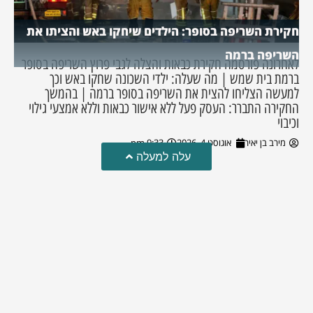
חקירת השריפה בסופר: הילדים שיחקו באש והציתו את
השריפה ברמה
לאחרונה פורסמה חקירת כבאות והצלה לגבי פרוץ השריפה בסופר
ברמת בית שמש | מה שעלה: ילדי השכונה שחקו באש וכך
למעשה הצליחו להצית את השריפה בסופר ברמה | בהמשך
החקירה התברר: העסק פעל ללא אישור כבאות וללא אמצעי גילוי
וכיבוי
מירב בן יאיר
אוגוסט 4, 2026
9:33 pm
עלה למעלה