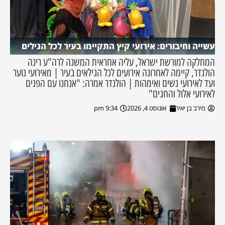
עשייה וחיבורים: אירועי קיץ התקיימו בעיר לכל הגילים
המחלקה למורשת ישראל, עליה אחראית המשנה לרה"ע רינה
הולנדר, קיימה לאחרונה אירועים לכל הגילאים בעיר | מאירועי נוער
ועד לאירועי נשים ואימהות | הולנדר אמרה: "אנחנו עם הפנים
לאירועי אלול והחגים"
מירב בן יאיר
אוגוסט 4, 2026
9:34 pm