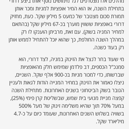
מהלכים אלו מצטרפים לגל מימושים נוסף אותו ביצע דרורי
בתחילת השנה, אז הוא המיר אופציות למניות ומכר אותן
תמורת סכום מצטבר של כמעט 5 מיליון שקל. כעת, מחזיק
דרורי באופציות ששווין מוערך בכ-67 מיליון שקל (בהתאם
למחיר המניה בשוק). עם זאת, מרביתן הוענקו לו רק
במהלך השנה החולפת, כך שהוא יוכל להתחיל לממש אותן
רק בעוד כשנה.
מי שעוד בחר לנצל את הזינוק במניה, לצד דרורי, הוא
סמנכ"ל הכספים, דב פלדמן שמימש חלק מהאופציות
שברשותו, כדי למכור מניות בכ-900 אלף שקל. השניים,
ניצלו כאמור את הזינוק במחיר המנייה הודות לגאות ולעניין
הגובר בשוק הביטחוני בשנים האחרונות. מתחילת השנה
קפצה מניית מנועי בית שמש, שבשליטת קרן פימי (25%),
במעל 70% תוך שהיא משלימה זינוק של מעל 500%
בשוויה בשלוש השנים האחרונות, שעומד כיום על כ-4.7
מיליארד שקל.