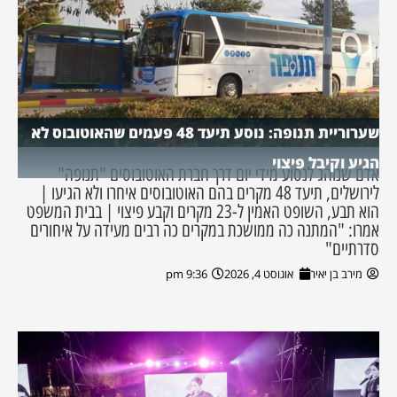
שערוריית תנופה: נוסע תיעד 48 פעמים שהאוטובוס לא
הגיע וקיבל פיצוי
אדם שנוהג לנסוע מידי יום דרך חברת האוטובוסים "תנופה"
לירושלים, תיעד 48 מקרים בהם האוטובוסים איחרו ולא הגיעו |
הוא תבע, השופט האמין ל-23 מקרים וקבע פיצוי | בבית המשפט
אמרו: "המתנה כה ממושכת במקרים כה רבים מעידה על איחורים
סדרתיים"
מירב בן יאיר
אוגוסט 4, 2026
9:36 pm