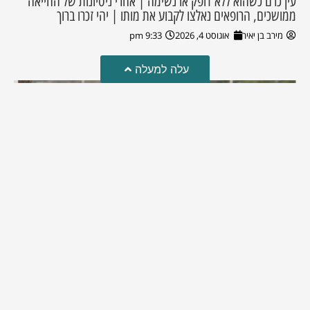
עין כרם כשהוא ללא דופק או נשימה | אחרי ניסיונות של החייאה
ממושכים, הרופאים נאלצו לקבוע את מותו | יהי זכרו ברוך
מירב בן יאיר
אוגוסט 4, 2026
9:33 pm
עלה למעלה
מזל טוב!
סמדר כהן האלופה שבתמונה, חגגה את יום הולדתה לאחרונה
מירב בן יאיר
יולי 30, 2026
6:15 pm