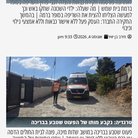
לאחרונה פורסמה חקירת כבאות והצלה לגבי פרוץ השריפה בסופר
ברמת בית שמש | מה שעלה: ילדי השכונה שחקו באש וכך
למעשה הצליחו להצית את השריפה בסופר ברמה | בהמשך
החקירה התברר: העסק פעל ללא אישור כבאות וללא אמצעי גילוי
וכיבוי
מירב בן יאיר
אוגוסט 4, 2026
9:33 pm
טרגדיה: נקבע מותו של הפעוט שטבע בבריכה
פעוט שטבע בבריכה במושב שדות מיכה, פונה לבית החולים הדסה