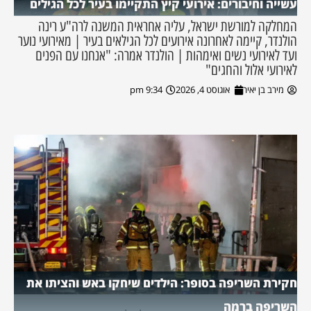
עשייה וחיבורים: אירועי קיץ התקיימו בעיר לכל הגילים
המחלקה למורשת ישראל, עליה אחראית המשנה לרה"ע רינה
הולנדר, קיימה לאחרונה אירועים לכל הגילאים בעיר | מאירועי נוער
ועד לאירועי נשים ואימהות | הולנדר אמרה: "אנחנו עם הפנים
לאירועי אלול והחגים"
מירב בן יאיר
אוגוסט 4, 2026
9:34 pm
חקירת השריפה בסופר: הילדים שיחקו באש והציתו את
השריפה ברמה