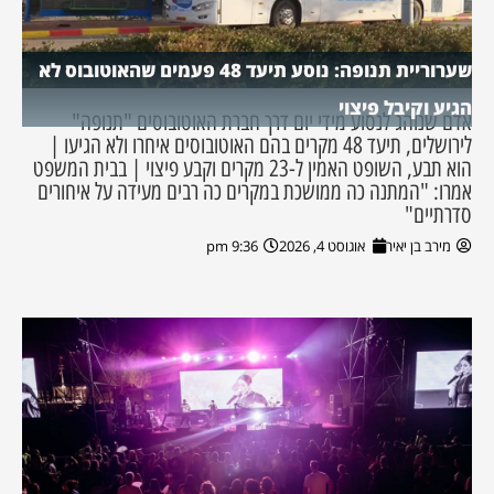
שערוריית תנופה: נוסע תיעד 48 פעמים שהאוטובוס לא
הגיע וקיבל פיצוי
אדם שנוהג לנסוע מידי יום דרך חברת האוטובוסים "תנופה"
לירושלים, תיעד 48 מקרים בהם האוטובוסים איחרו ולא הגיעו |
הוא תבע, השופט האמין ל-23 מקרים וקבע פיצוי | בבית המשפט
אמרו: "המתנה כה ממושכת במקרים כה רבים מעידה על איחורים
סדרתיים"
מירב בן יאיר
אוגוסט 4, 2026
9:36 pm