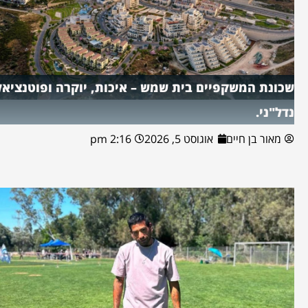
שכונת המשקפיים בית שמש – איכות, יוקרה ופוטנציאל
נדל"ני.
מאור בן חיים
אוגוסט 5, 2026
2:16 pm