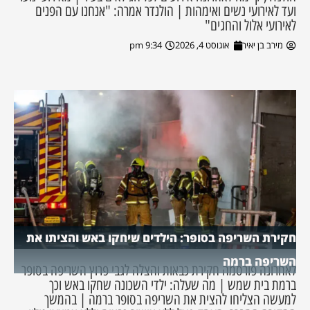
ועד לאירועי נשים ואימהות | הולנדר אמרה: "אנחנו עם הפנים
לאירועי אלול והחגים"
מירב בן יאיר
אוגוסט 4, 2026
9:34 pm
חקירת השריפה בסופר: הילדים שיחקו באש והציתו את
השריפה ברמה
לאחרונה פורסמה חקירת כבאות והצלה לגבי פרוץ השריפה בסופר
ברמת בית שמש | מה שעלה: ילדי השכונה שחקו באש וכך
למעשה הצליחו להצית את השריפה בסופר ברמה | בהמשך