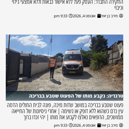
החקירה התברר: העסק פעל ללא אישור כבאות וללא אמצעי גילוי
וכיבוי
מירב בן יאיר
אוגוסט 4, 2026
9:33 pm
טרגדיה: נקבע מותו של הפעוט שטבע בבריכה
פעוט שטבע בבריכה במושב שדות מיכה, פונה לבית החולים הדסה
עין כרם כשהוא ללא דופק או נשימה | אחרי ניסיונות של החייאה
ממושכים, הרופאים נאלצו לקבוע את מותו | יהי זכרו ברוך
מירב בן יאיר
אוגוסט 4, 2026
9:33 pm