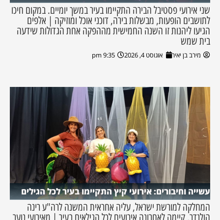
שני אירועי פסטיבל הבירה התקיימו בעיר במשך יומיים. במקום חיכו
לתושבים הופעות, מבשלות בירה, דוכני אוכל ומוזיקה | אלפים
הגיעו ליהנות זו השנה החמישית מההפקה אחת הגדולות שידעה
בית שמש
מירב בן יאיר
אוגוסט 4, 2026
9:35 pm
עשייה וחיבורים: אירועי קיץ התקיימו בעיר לכל הגילים
המחלקה למורשת ישראל, עליה אחראית המשנה לרה"ע רינה
הולנדר, קיימה לאחרונה אירועים לכל הגילאים בעיר | מאירועי נוער