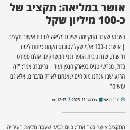
אושר במליאה: תקציב של
ן מסע מלחמה
כ-100 מיליון שקל
ת השבוע
בשבוע שעבר התקיימה ישיבת מליאה לטובת אישור תקציב
ונים
| אושר: כ-100 אלף שקל לטובת: הקמת כיתות לימוד
חדשות, שדרוג בית הספר וגני המשחקים, אולם ספורט
לות מקומית
גדול, מגרשי טניס בפארק הגפן ועוד | גרינברג אמר: "זה
הרגע שבו אנחנו מוכיחים שאנחנו לא רק מדברים, אלא גם
דקס עסקים
עושים"
מירב בן יאיר
פברואר 11, 2025
12:43 pm
התקציב אושר בפה אחד: ביום רביעי שעבר מליאת העירייה