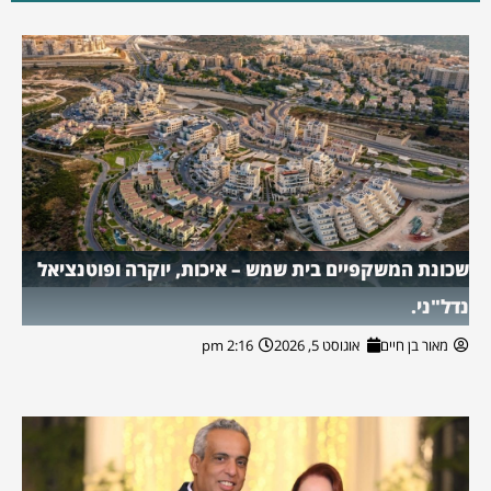
שכונת המשקפיים בית שמש – איכות, יוקרה ופוטנציאל
נדל"ני.
מאור בן חיים
אוגוסט 5, 2026
2:16 pm