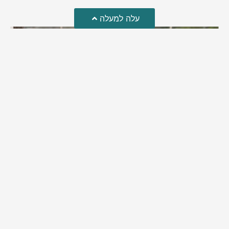
עלה למעלה
מזל טוב!
סמדר כהן האלופה שבתמונה, חגגה את יום הולדתה לאחרונה
מירב בן יאיר
יולי 30, 2026
6:15 pm