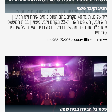
הגיע וקיבל פיצוי
אדם שנוהג לנסוע מידי יום דרך חברת האוטובוסים "תנופה"
לירושלים, תיעד 48 מקרים בהם האוטובוסים איחרו ולא הגיעו |
הוא תבע, השופט האמין ל-23 מקרים וקבע פיצוי | בבית המשפט
אמרו: "המתנה כה ממושכת במקרים כה רבים מעידה על איחורים
סדרתיים"
מירב בן יאיר
אוגוסט 4, 2026
9:36 pm
פסטיבל הבירה בבית שמש