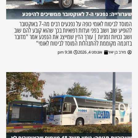
שערורייה: נפגעי ה-7 לאוקטובר ממשיכים להיפגע
המוסד לביטוח לאומי כופה על נפגעים רבים מה-7 באוקטובר
להופיע שוב ושוב בפני ועדות רפואיות בכך שהוא קובע להם שוב
ושוב נכויות זמניות | עורך הדין שמייצג את הנפגע אמר "מדובר
בדוגמה מקוממת להתנהלות המוסד לביטוח לאומי"
מירב בן יאיר
אוגוסט 4, 2026
9:38 pm
שערוריית תנופה: נוסע תיעד 48 פעמים שהאוטובוס לא