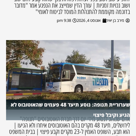
ושוב נכויות זמניות | עורך הדין שמייצג את הנפגע אמר "מדובר
בדוגמה מקוממת להתנהלות המוסד לביטוח לאומי"
מירב בן יאיר
אוגוסט 4, 2026
9:38 pm
שערוריית תנופה: נוסע תיעד 48 פעמים שהאוטובוס לא
הגיע וקיבל פיצוי
אדם שנוהג לנסוע מידי יום דרך חברת האוטובוסים "תנופה"
לירושלים, תיעד 48 מקרים בהם האוטובוסים איחרו ולא הגיעו |
הוא תבע, השופט האמין ל-23 מקרים וקבע פיצוי | בבית המשפט