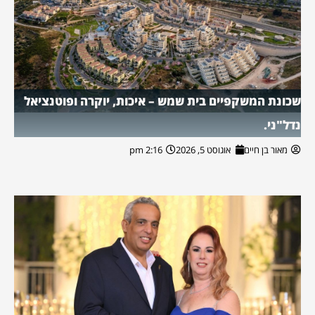
שכונת המשקפיים בית שמש – איכות, יוקרה ופוטנציאל
נדל"ני.
מאור בן חיים
אוגוסט 5, 2026
2:16 pm