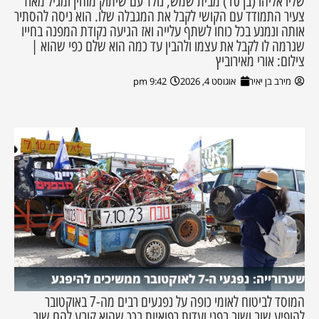
שליו אליהו (בן 10) מבית שמש, נולד עם שיתוק מוחין ומגיל מאוד
צעיר התמודד עם הקושי לקבל את המגבלה שלו. הוא ניסה להסתיר
אותה ונמנע בכל כוחו לשתף עלייה ואז הגיעה נקודת המפנה בחייו
שגרמה לו לקבל את עצמו ולהבין עד כמה הוא שלם כפי שהוא |
צילום: אורי מאירוביץ
מירב בן יאיר
אוגוסט 4, 2026
9:42 pm
שערורייה: נפגעי ה-7 לאוקטובר ממשיכים להיפגע
המוסד לביטוח לאומי כופה על נפגעים רבים מה-7 באוקטובר
להופיע שוב ושוב בפני ועדות רפואיות בכך שהוא קובע להם שוב