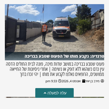
טרגדיה: נקבע מותו של הפעוט שטבע בבריכה
פעוט שטבע בבריכה במושב שדות מיכה, פונה לבית החולים הדסה
עין כרם כשהוא ללא דופק או נשימה | אחרי ניסיונות של החייאה
ממושכים, הרופאים נאלצו לקבוע את מותו | יהי זכרו ברוך
מירב בן יאיר
אוגוסט 4, 2026
9:33 pm
עלה למעלה