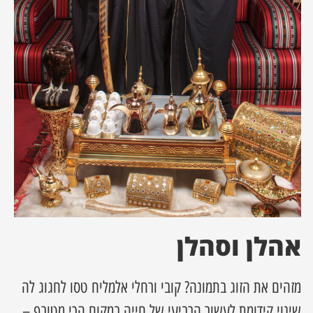
ן מסע מלחמה
ת השבוע
ונים
לות מקומית
דקס עסקים
אהלן וסהלן
מזהים את הזוג בתמונה? קובי ורחלי אלמליח טסו לחגוג לה
שינוי קידומת לעשור הרביעי של חייה במקום הכי מטורף –