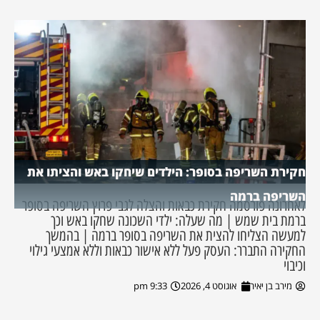
חקירת השריפה בסופר: הילדים שיחקו באש והציתו את
השריפה ברמה
לאחרונה פורסמה חקירת כבאות והצלה לגבי פרוץ השריפה בסופר
ברמת בית שמש | מה שעלה: ילדי השכונה שחקו באש וכך
למעשה הצליחו להצית את השריפה בסופר ברמה | בהמשך
החקירה התברר: העסק פעל ללא אישור כבאות וללא אמצעי גילוי
וכיבוי
מירב בן יאיר
אוגוסט 4, 2026
9:33 pm