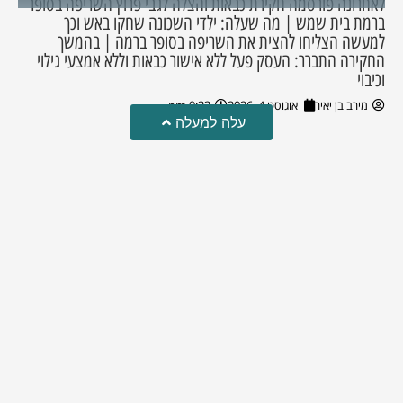
לאחרונה פורסמה חקירת כבאות והצלה לגבי פרוץ השריפה בסופר
ברמת בית שמש | מה שעלה: ילדי השכונה שחקו באש וכך
למעשה הצליחו להצית את השריפה בסופר ברמה | בהמשך
החקירה התברר: העסק פעל ללא אישור כבאות וללא אמצעי גילוי
וכיבוי
מירב בן יאיר
אוגוסט 4, 2026
9:33 pm
עלה למעלה
טרגדיה: נקבע מותו של הפעוט שטבע בבריכה
פעוט שטבע בבריכה במושב שדות מיכה, פונה לבית החולים הדסה
עין כרם כשהוא ללא דופק או נשימה | אחרי ניסיונות של החייאה