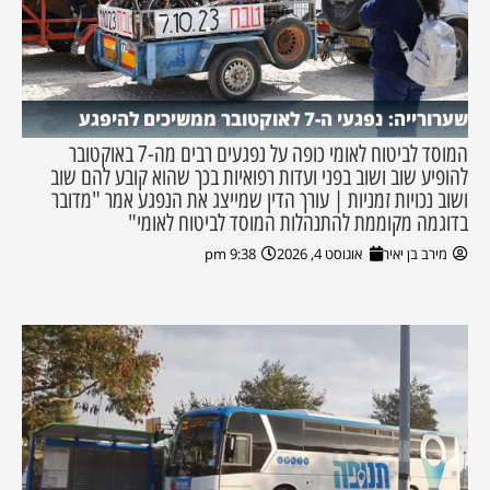
שערורייה: נפגעי ה-7 לאוקטובר ממשיכים להיפגע
המוסד לביטוח לאומי כופה על נפגעים רבים מה-7 באוקטובר
להופיע שוב ושוב בפני ועדות רפואיות בכך שהוא קובע להם שוב
ושוב נכויות זמניות | עורך הדין שמייצג את הנפגע אמר "מדובר
בדוגמה מקוממת להתנהלות המוסד לביטוח לאומי"
מירב בן יאיר
אוגוסט 4, 2026
9:38 pm