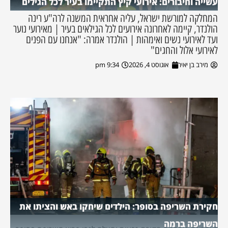
עשייה וחיבורים: אירועי קיץ התקיימו בעיר לכל הגילים
המחלקה למורשת ישראל, עליה אחראית המשנה לרה"ע רינה
הולנדר, קיימה לאחרונה אירועים לכל הגילאים בעיר | מאירועי נוער
ועד לאירועי נשים ואימהות | הולנדר אמרה: "אנחנו עם הפנים
לאירועי אלול והחגים"
מירב בן יאיר
אוגוסט 4, 2026
9:34 pm
חקירת השריפה בסופר: הילדים שיחקו באש והציתו את
השריפה ברמה