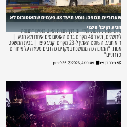
שערוריית תנופה: נוסע תיעד 48 פעמים שהאוטובוס לא
הגיע וקיבל פיצוי
אדם שנוהג לנסוע מידי יום דרך חברת האוטובוסים "תנופה"
לירושלים, תיעד 48 מקרים בהם האוטובוסים איחרו ולא הגיעו |
הוא תבע, השופט האמין ל-23 מקרים וקבע פיצוי | בבית המשפט
אמרו: "המתנה כה ממושכת במקרים כה רבים מעידה על איחורים
סדרתיים"
מירב בן יאיר
אוגוסט 4, 2026
9:36 pm