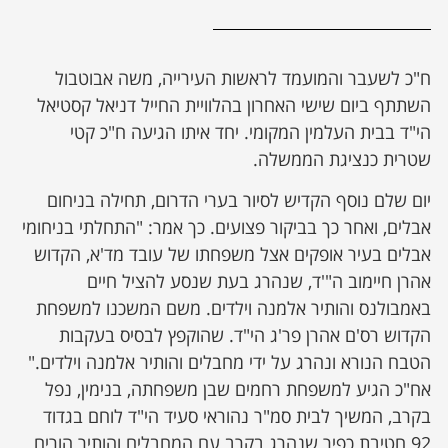
ח"כ לשעבר והמועמד לראשות העירייה, משה אבוטבול
השתתף ביום שישי האחרון בהלוויית החייל דניאל קסטיאל
הי"ד בבית העלמין המקומי. יחד איתו הגיעה ח"כ קטי
שטרית כנציגת הממשלה.
יום שלם נוסף הקדיש לסיור בערי הדרום, תחילה בניחום
אבלים, ואחר כך בביקור פצועים. כך אמר: "התחלתי בניחומי
אבלים בעיר אופקים אצל משפחתו של עובד מד'א, הקדוש
אהרן חיימוב ה"'ד, שנהרג בעת שנסע להציל חיים
באמבולנס והותיר אלמנה וילדים. משם המשכנו למשפחת
הקדוש רס'ם אהרן פר'ג הי"ד. שהוקפץ לבסיס בעקבות
הטבח הנורא ונהרג על ידי מחבלים והותיר אלמנה וילדים."
אח"כ הגיע למשפחת רחמים שבן משפחתה, בנימין, נפל
בקרב, המשיך לבית סמ"ר נהוראי סעיד הי"ד לוחם בגדוד
92 חטיבת כפיר שנהרג בקרב עם המחבלים והותיר הורים