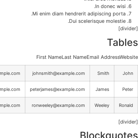
In
Mi enim diam hendrerit adipis
Dui scelerisq
First NameLast NameEmail
http://www.example.com
johnsmith@example.com
S
http://www.example.com
peterjames@example.com
J
http://www.example.com
ronweeley@example.com
We
Blo