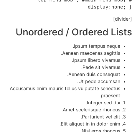
di
Unordered / Order
Ipsum tem
Aenean maecena
Ipsum libe
Pede s
Aenean duis
Ut pede
Accusamus enim mauris tellus vulputa
Inte
Amet scelerisq
Parturi
Elit aliquet in i
Nisl e