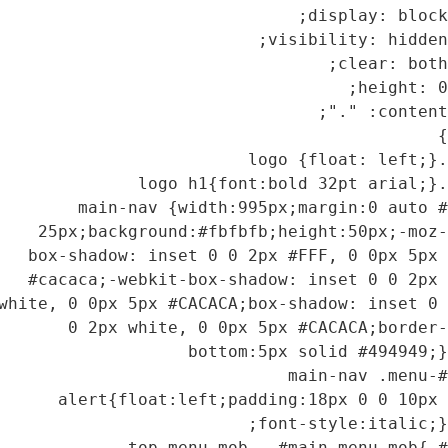
#main-nav {width:995px;mar
25px;background:#fbfbfb;heig
box-shadow: inset 0 0 2px #FFF
#cacaca;-webkit-box-shadow: in
white, 0 0px 5px #CACACA;box-shad
0 2px white, 0 0px 5px #C
#mai
alert{float:left;padding:18
#top-menu-mob , #main