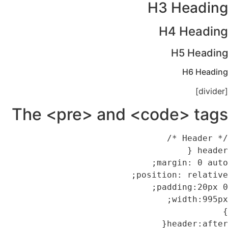
H3
H
The <pre> and <co