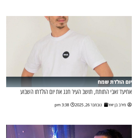
ן מסע מלחמה
ת השבוע
ונים
לות מקומית
דקס עסקים
יום הולדת שמח
אחיעד זאבי התותח, תושב העיר חגג את יום הולדתו השבוע
מירב בן יאיר
נובמבר 26, 2025
3:38 pm