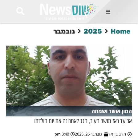
ות
Home
2025
נובמבר
שות החמות
ר בימים
ונים באזור
רט
Et ullamco
sollicitudin 
odio conseq
mauris, wisi v
tortor semper
feugiat 
ultricies la
Congue mat
המון אושר ושמחה
luctus, quam 
mi sem
אביעד ראז תושב העיר, חגג לאחרונה את יום הולדתו
מירב בן יאיר
נובמבר 26, 2025
3:40 pm
לים